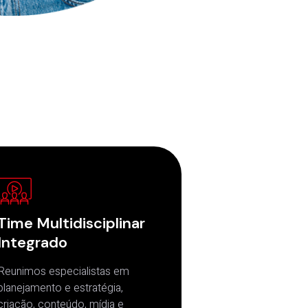
Time Multidisciplinar
Integrado
Reunimos especialistas em
planejamento e estratégia,
criação, conteúdo, mídia e