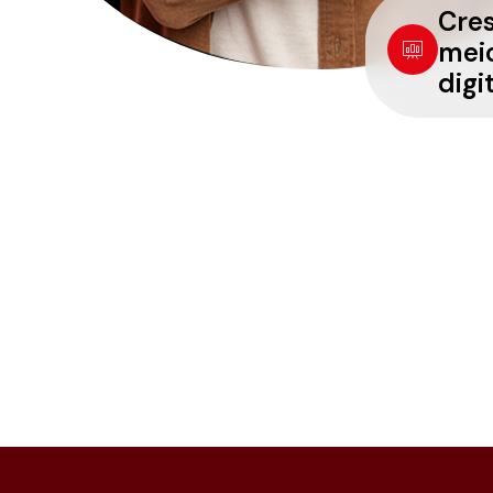
Cre
mei
digi