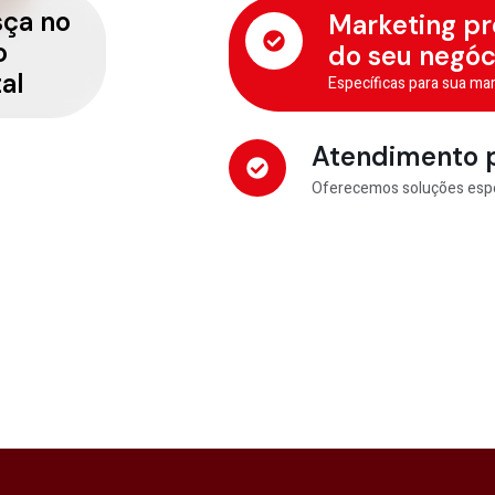
sça no
Marketing pro
o
do seu negóc
tal
Específicas para sua ma
Atendimento p
Oferecemos soluções espec