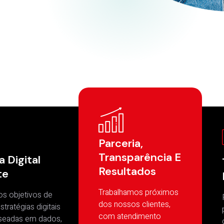
Parceria,
Transparência E
a Digital
Resultados
te
Trabalhamos próximos
s objetivos de
dos nossos clientes,
tratégias digitais
com atendimento
aseadas em dados,