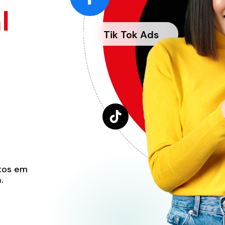
l
Tik Tok Ads
itos em
a
.