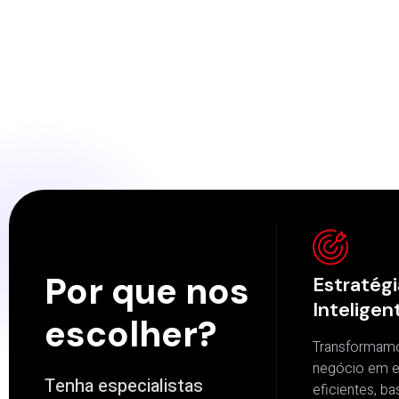
Por que nos
Estratégi
Inteligen
escolher?
Transformamo
negócio em es
Tenha especialistas
eficientes, b