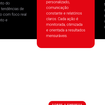
personalizado,
to do
comunicação
 tendências de
constante e relatórios
o com foco real
claros. Cada ação é
to e
monitorada, otimizada
e orientada a resultados
mensuráveis.
SOBRE A EMPRESA