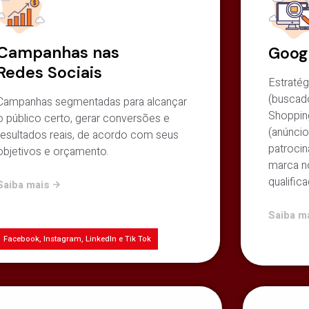
Campanhas nas
Goog
Redes Sociais
Estraté
(buscado
Campanhas segmentadas para alcançar
Shopping
o público certo, gerar conversões e
(anúnci
resultados reais, de acordo com seus
patrocin
objetivos e orçamento.
marca n
qualific
Saiba mais
Saiba m
Facebook, Instagram, LinkedIn e Tik Tok