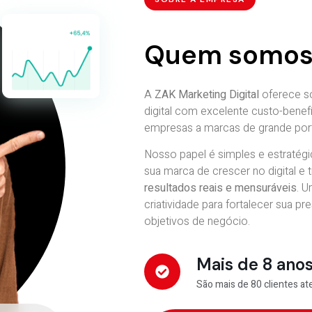
Quem somo
A
ZAK Marketing Digital
oferece s
digital com excelente custo-bene
empresas a marcas de grande por
Nosso papel é simples e estratégic
sua marca de crescer no digital e
resultados reais e mensuráveis
. U
criatividade para fortalecer sua pr
objetivos de negócio.
Mais de 8 anos
São mais de 80 clientes ate