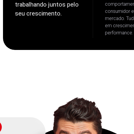
trabalhando juntos pelo
comportamen
consumidor e
seu crescimento.
mercado. Tud
em crescimen
performance.