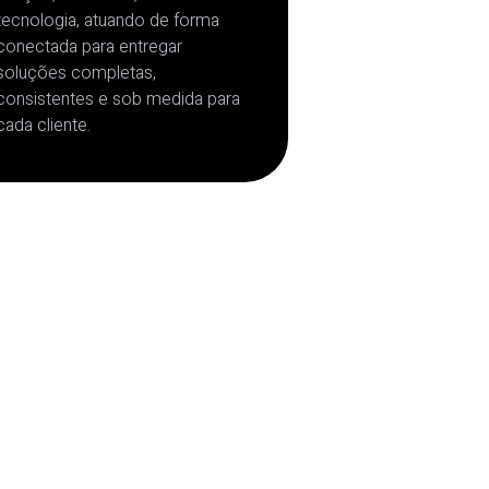
tecnologia, atuando de forma
conectada para entregar
soluções completas,
consistentes e sob medida para
cada cliente.