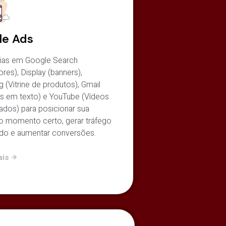
le Ads
gias em Google Search
res), Display (banners),
 (Vitrine de produtos), Gmail
os em texto) e YouTube (Vídeos
ados) para posicionar sua
o momento certo, gerar tráfego
ado e aumentar conversões.
ais